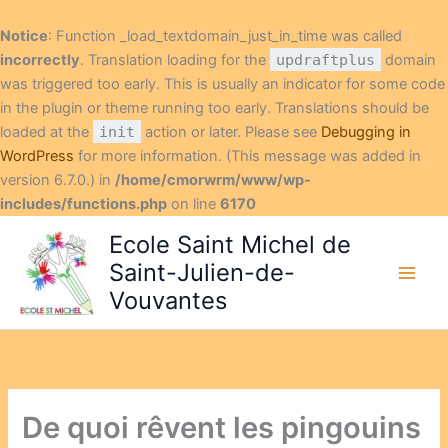
Notice
: Function _load_textdomain_just_in_time was called
incorrectly
. Translation loading for the
updraftplus
domain
was triggered too early. This is usually an indicator for some code
in the plugin or theme running too early. Translations should be
loaded at the
init
action or later. Please see
Debugging in
WordPress
for more information. (This message was added in
version 6.7.0.) in
/home/cmorwrm/www/wp-
includes/functions.php
on line
6170
Aller
Ecole Saint Michel de
au
Saint-Julien-de-
contenu
Vouvantes
De quoi rêvent les pingouins